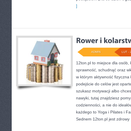
]
ADMIN
LUT - 
12ton.pl to miejsce dla osób,
sprawność, schudnąć oraz wkr
w którym aktywność fizyczna 
podejście do celów jest opart
szukasz motywacji albo chce
nawyki, tutaj znajdziesz po
codzienności, a nie do ideałó
każdego to Yoga i Pilates i Fak
Sednem 12ton.pl jest zdrowy