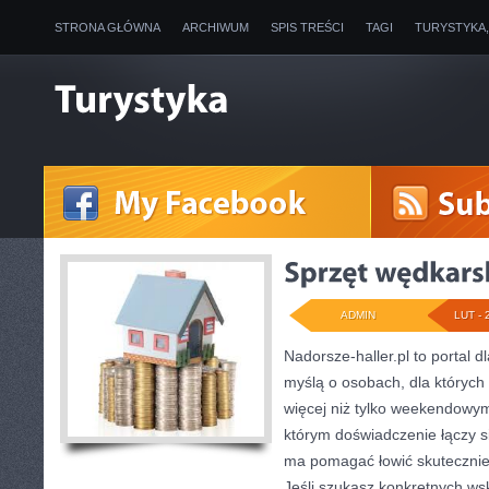
STRONA GŁÓWNA
ARCHIWUM
SPIS TREŚCI
TAGI
TURYSTYKA
ADMIN
LUT - 
Nadorsze-haller.pl to portal d
myślą o osobach, dla których
więcej niż tylko weekendowym
którym doświadczenie łączy si
ma pomagać łowić skuteczniej 
Jeśli szukasz konkretnych w