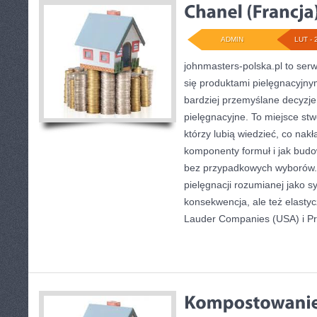
ADMIN
LUT - 
johnmasters-polska.pl to serwi
się produktami pielęgnacyjn
bardziej przemyślane decyzj
pielęgnacyjne. To miejsce stw
którzy lubią wiedzieć, co nakł
komponenty formuł i jak bud
bez przypadkowych wyborów. 
pielęgnacji rozumianej jako sy
konsekwencja, ale też elasty
Lauder Companies (USA) i Pr