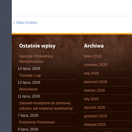
« Older Entries
Agencje i Pośrednicy
lipiec 2026
Nieruchomości
czerwiec 2026
14 lipca, 2026
maj 2026
Turnieje i Ligi
kwiecień 2026
12 lipca, 2026
Wolontariat
marzec 2026
11 lipca, 2026
luty 2026
Zabawki kreatywne do domowej
styczeń 2026
zabawy: jak wspierać wyobraźnię
7 lipca, 2026
grudzień 2025
Podziemie Finansowe
listopad 2025
4 lipca, 2026