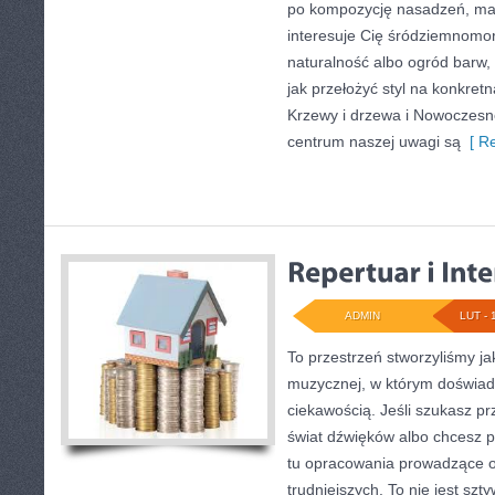
po kompozycję nasadzeń, mater
interesuje Cię śródziemnomor
naturalność albo ogród barw, 
jak przełożyć styl na konkretn
Krzewy i drzewa i Nowoczesn
centrum naszej uwagi są
[ Re
ADMIN
LUT - 
To przestrzeń stworzyliśmy ja
muzycznej, w którym doświadc
ciekawością. Jeśli szukasz 
świat dźwięków albo chcesz p
tu opracowania prowadzące o
trudniejszych. To nie jest szt