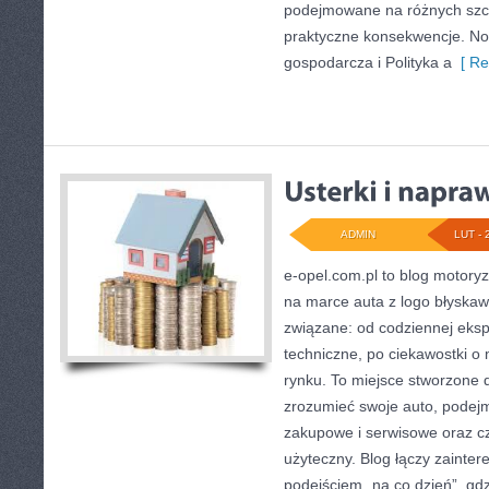
podejmowane na różnych szcz
praktyczne konsekwencje. Now
gospodarcza i Polityka a
[ Re
ADMIN
LUT - 
e-opel.com.pl to blog motoryz
na marce auta z logo błyskawi
związane: od codziennej ekspl
techniczne, po ciekawostki o
rynku. To miejsce stworzone d
zrozumieć swoje auto, podejm
zakupowe i serwisowe oraz cz
użyteczny. Blog łączy zaint
podejściem „na co dzień”, gdzi