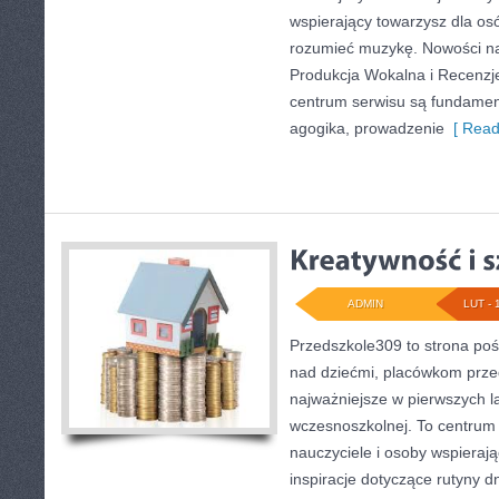
wspierający towarzysz dla osó
rozumieć muzykę. Nowości na
Produkcja Wokalna i Recenzj
centrum serwisu są fundamen
agogika, prowadzenie
[ Read
ADMIN
LUT - 
Przedszkole309 to strona po
nad dziećmi, placówkom prze
najważniejsze w pierwszych l
wczesnoszkolnej. To centrum 
nauczyciele i osoby wspieraj
inspiracje dotyczące rutyny 