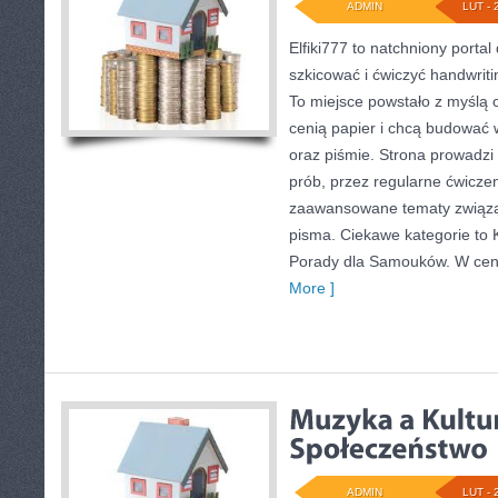
ADMIN
LUT - 
Elfiki777 to natchniony portal
szkicować i ćwiczyć handwrit
To miejsce powstało z myślą o 
cenią papier i chcą budować 
oraz piśmie. Strona prowadzi
prób, przez regularne ćwiczen
zaawansowane tematy związa
pisma. Ciekawe kategorie to 
Porady dla Samouków. W centr
More ]
ADMIN
LUT - 