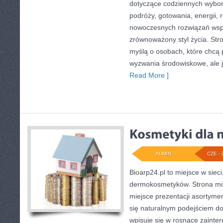
dotyczące codziennych wybo
podróży, gotowania, energii, r
nowoczesnych rozwiązań wspi
zrównoważony styl życia. Str
myślą o osobach, które chcą
wyzwania środowiskowe, ale j
Read More ]
ADMIN
CZE - 
Bioarp24.pl to miejsce w sieci
dermokosmetyków. Strona mo
miejsce prezentacji asortymen
się naturalnym podejściem do 
wpisuje się w rosnące zainte