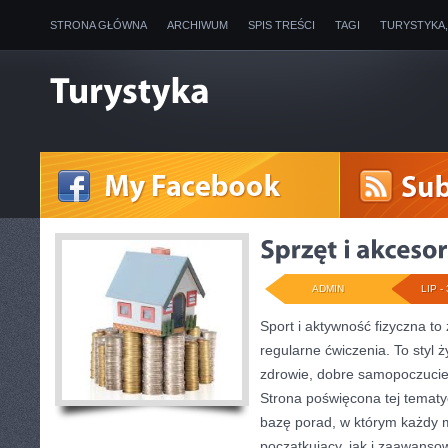
STRONA GŁÓWNA
ARCHIWUM
SPIS TREŚCI
TAGI
TURYSTYKA
ADMIN
LIP - 
Sport i aktywność fizyczna to 
regularne ćwiczenia. To styl 
zdrowie, dobre samopoczucie
Strona poświęcona tej temat
bazę porad, w którym każdy 
początkujący, jak i zaawans