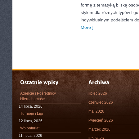
formę z tematyką bliską osobo
stylem dla różnych typów fig
indywidualnym podejściem d
More ]
Agencje i Pośrednicy
lipiec 2026
Nieruchomości
czerwiec 2026
14 lipca, 2026
maj 2026
Turnieje i Ligi
kwiecień 2026
12 lipca, 2026
Wolontariat
marzec 2026
11 lipca, 2026
luty 2026