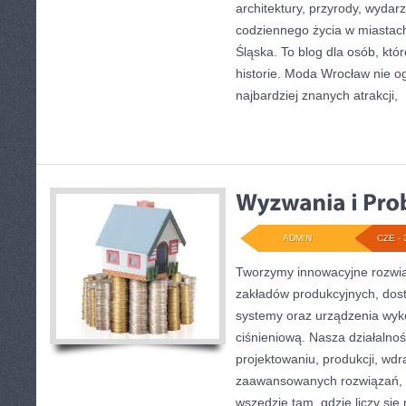
architektury, przyrody, wydarz
codziennego życia w miastac
Śląska. To blog dla osób, któ
historie. Moda Wrocław nie o
najbardziej znanych atrakcji,
[
ADMIN
CZE - 
Tworzymy innowacyjne rozwią
zakładów produkcyjnych, dos
systemy oraz urządzenia wyko
ciśnieniową. Nasza działalnoś
projektowaniu, produkcji, wdr
zaawansowanych rozwiązań, k
wszędzie tam, gdzie liczy si