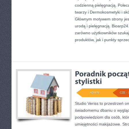
codzienną pielęgnacją. Polec
twarzy i Dermokosmetyki i sk
Głównym motywem strony jest
urodą i pielęgnacją. Bioarp2
zarówno użytkowników szuka
produktów, jak i punkty sprze
ADMIN
CZE - 
Studio Veriss to przestrzeń o
świadomemu dbaniu o wygląd
podpowiedziom dla osób, któr
umiejętności makijażowe. Stro