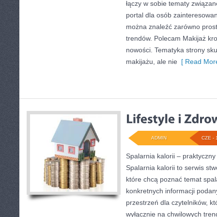
łączy w sobie tematy związan
portal dla osób zainteresowa
można znaleźć zarówno proste 
trendów. Polecam Makijaż krok
nowości. Tematyka strony sku
makijażu, ale nie
[ Read More
ADMIN
CZE - 
Spalarnia kalorii – praktycz
Spalarnia kalorii to serwis s
które chcą poznać temat spalan
konkretnych informacji podan
przestrzeń dla czytelników, kt
wyłącznie na chwilowych tren