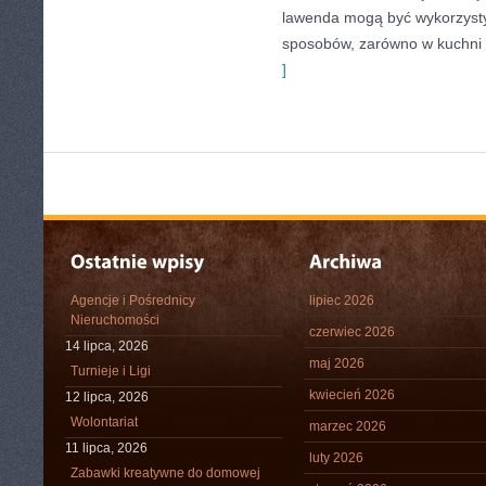
lawenda mogą być wykorzysty
sposobów, zarówno w kuchni t
]
Agencje i Pośrednicy
lipiec 2026
Nieruchomości
czerwiec 2026
14 lipca, 2026
maj 2026
Turnieje i Ligi
kwiecień 2026
12 lipca, 2026
Wolontariat
marzec 2026
11 lipca, 2026
luty 2026
Zabawki kreatywne do domowej