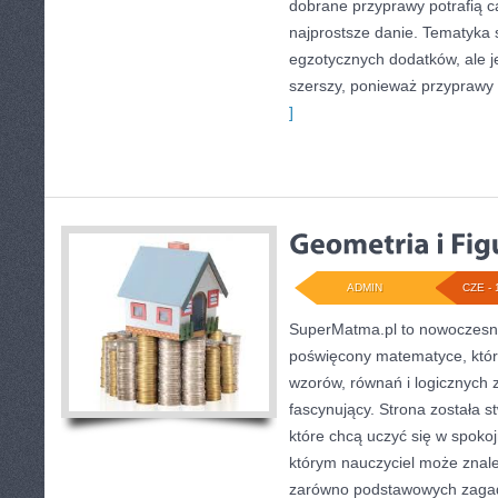
dobrane przyprawy potrafią c
najprostsze danie. Tematyka 
egzotycznych dodatków, ale je
szerszy, ponieważ przyprawy
]
ADMIN
CZE - 
SuperMatma.pl to nowoczesny
poświęcony matematyce, który
wzorów, równań i logicznych 
fascynujący. Strona została 
które chcą uczyć się w spoko
którym nauczyciel może znal
zarówno podstawowych zagadni