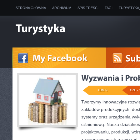
STRONA GŁÓWNA
ARCHIWUM
SPIS TREŚCI
TAGI
TURYSTYKA
ADMIN
CZE - 
Tworzymy innowacyjne rozwią
zakładów produkcyjnych, dos
systemy oraz urządzenia wyko
ciśnieniową. Nasza działalnoś
projektowaniu, produkcji, wdr
zaawansowanych rozwiązań, k