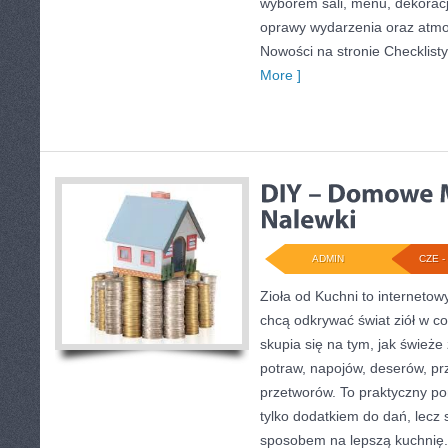
wyborem sali, menu, dekoracji
oprawy wydarzenia oraz atmo
Nowości na stronie Checklisty
More ]
ADMIN
CZE - 
Zioła od Kuchni to internetow
chcą odkrywać świat ziół w c
skupia się na tym, jak śwież
potraw, napojów, deserów, p
przetworów. To praktyczny por
tylko dodatkiem do dań, lecz 
sposobem na lepszą kuchnię.