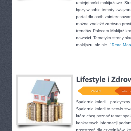
umiejętności makijażowe. Stro
łączy w sobie tematy związan
portal dla osób zainteresowa
można znaleźć zarówno proste 
trendów. Polecam Makijaż krok
nowości. Tematyka strony sku
makijażu, ale nie
[ Read More
ADMIN
CZE - 
Spalarnia kalorii – praktycz
Spalarnia kalorii to serwis s
które chcą poznać temat spalan
konkretnych informacji podan
przestrzeń dla czytelników, kt