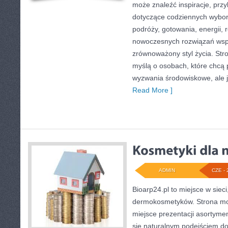
może znaleźć inspiracje, przy
dotyczące codziennych wybo
podróży, gotowania, energii, r
nowoczesnych rozwiązań wspi
zrównoważony styl życia. Str
myślą o osobach, które chcą
wyzwania środowiskowe, ale j
Read More ]
ADMIN
CZE - 
Bioarp24.pl to miejsce w sieci
dermokosmetyków. Strona mo
miejsce prezentacji asortymen
się naturalnym podejściem do 