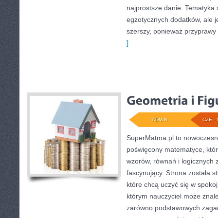
najprostsze danie. Tematyka 
egzotycznych dodatków, ale je
szerszy, ponieważ przyprawy
]
ADMIN
CZE - 
SuperMatma.pl to nowoczesny
poświęcony matematyce, który
wzorów, równań i logicznych 
fascynujący. Strona została 
które chcą uczyć się w spoko
którym nauczyciel może znal
zarówno podstawowych zagadni