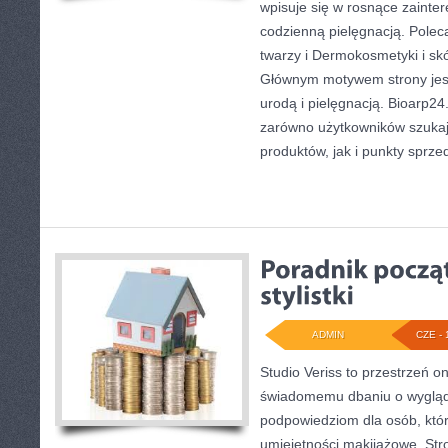
wpisuje się w rosnące zainte
codzienną pielęgnacją. Polec
twarzy i Dermokosmetyki i sk
Głównym motywem strony jest
urodą i pielęgnacją. Bioarp2
zarówno użytkowników szuka
produktów, jak i punkty sprze
ADMIN
CZE - 
Studio Veriss to przestrzeń o
świadomemu dbaniu o wygląd
podpowiedziom dla osób, któr
umiejętności makijażowe. Stro