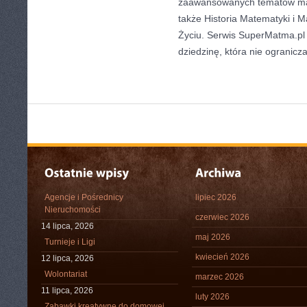
zaawansowanych tematów ma
także Historia Matematyki i
Życiu. Serwis SuperMatma.pl
dziedzinę, która nie ogranicz
Agencje i Pośrednicy
lipiec 2026
Nieruchomości
czerwiec 2026
14 lipca, 2026
maj 2026
Turnieje i Ligi
kwiecień 2026
12 lipca, 2026
Wolontariat
marzec 2026
11 lipca, 2026
luty 2026
Zabawki kreatywne do domowej