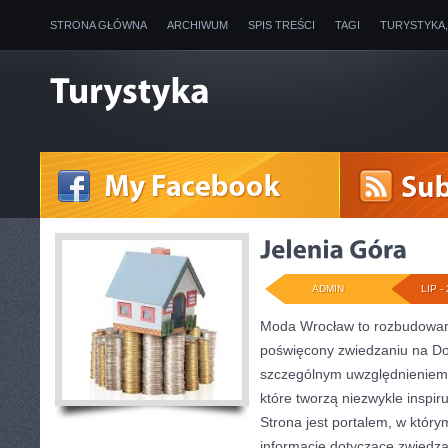
STRONA GŁÓWNA
ARCHIWUM
SPIS TREŚCI
TAGI
TURYSTYKA
ADMIN
LIP - 
Moda Wrocław to rozbudowany
poświęcony zwiedzaniu na Do
szczególnym uwzględnieniem 
które tworzą niezwykle inspiru
Strona jest portalem, w któr
informacje dotyczące zwiedzani