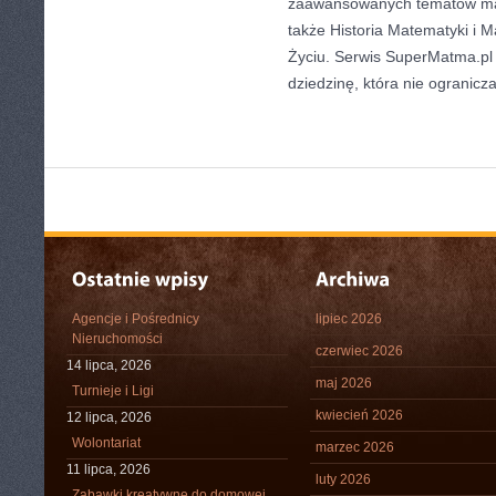
zaawansowanych tematów ma
także Historia Matematyki i
Życiu. Serwis SuperMatma.pl
dziedzinę, która nie ogranicz
Agencje i Pośrednicy
lipiec 2026
Nieruchomości
czerwiec 2026
14 lipca, 2026
maj 2026
Turnieje i Ligi
kwiecień 2026
12 lipca, 2026
Wolontariat
marzec 2026
11 lipca, 2026
luty 2026
Zabawki kreatywne do domowej