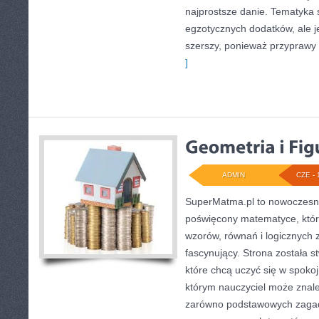
najprostsze danie. Tematyka 
egzotycznych dodatków, ale je
szerszy, ponieważ przyprawy
]
ADMIN
CZE - 
SuperMatma.pl to nowoczesny
poświęcony matematyce, który
wzorów, równań i logicznych 
fascynujący. Strona została 
które chcą uczyć się w spoko
którym nauczyciel może znal
zarówno podstawowych zagadni