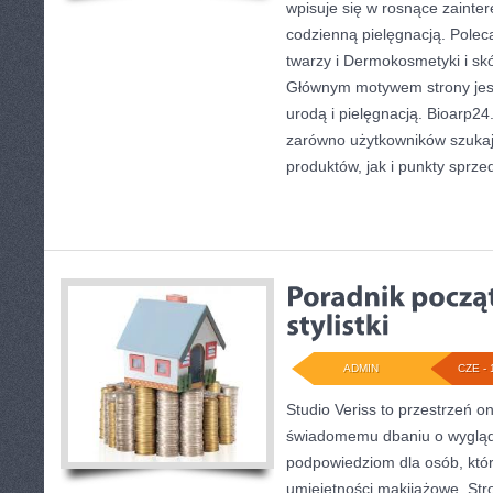
wpisuje się w rosnące zainte
codzienną pielęgnacją. Polec
twarzy i Dermokosmetyki i sk
Głównym motywem strony jest
urodą i pielęgnacją. Bioarp2
zarówno użytkowników szuka
produktów, jak i punkty sprze
ADMIN
CZE - 
Studio Veriss to przestrzeń o
świadomemu dbaniu o wygląd
podpowiedziom dla osób, któr
umiejętności makijażowe. Stro