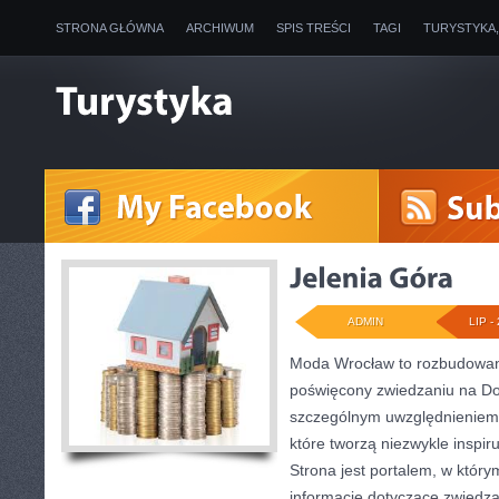
STRONA GŁÓWNA
ARCHIWUM
SPIS TREŚCI
TAGI
TURYSTYKA
ADMIN
LIP - 
Moda Wrocław to rozbudowany
poświęcony zwiedzaniu na Do
szczególnym uwzględnieniem 
które tworzą niezwykle inspiru
Strona jest portalem, w któr
informacje dotyczące zwiedzani