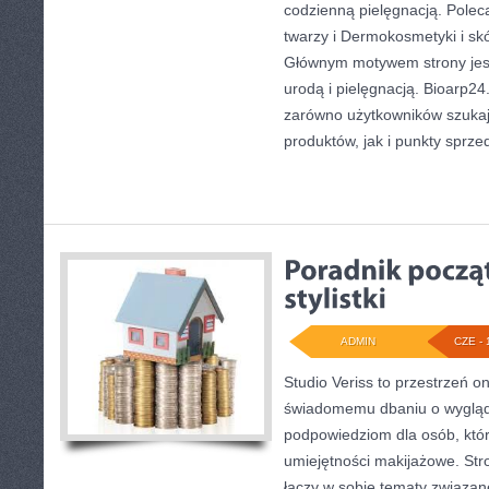
codzienną pielęgnacją. Polec
twarzy i Dermokosmetyki i sk
Głównym motywem strony jest
urodą i pielęgnacją. Bioarp2
zarówno użytkowników szuka
produktów, jak i punkty sprze
ADMIN
CZE - 
Studio Veriss to przestrzeń o
świadomemu dbaniu o wygląd
podpowiedziom dla osób, któr
umiejętności makijażowe. Stro
łączy w sobie tematy związan