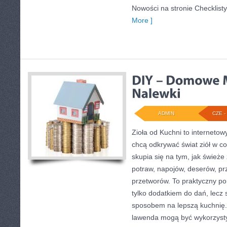
Nowości na stronie Checklisty
More ]
ADMIN
CZE - 
Zioła od Kuchni to internetow
chcą odkrywać świat ziół w c
skupia się na tym, jak śwież
potraw, napojów, deserów, p
przetworów. To praktyczny por
tylko dodatkiem do dań, lecz 
sposobem na lepszą kuchnię.
lawenda mogą być wykorzysty