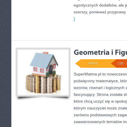
egzotycznych dodatków, ale je
szerszy, ponieważ przyprawy
]
ADMIN
CZE - 
SuperMatma.pl to nowoczesny
poświęcony matematyce, który
wzorów, równań i logicznych 
fascynujący. Strona została 
które chcą uczyć się w spoko
którym nauczyciel może znal
zarówno podstawowych zagadni
zaawansowanych tematów ma