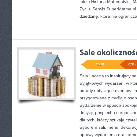
także Historia Matematyki i
Życiu. Serwis SuperMatma.pl
dziedzinę, która nie ogranicz
ADMIN
CZE - 
Sala Lacerta to inspirujący s
wyjątkowych wydarzeń, w któ
porady dotyczące eventów fi
przygotowana z myślą o osob
wydarzenie w sposób spokoj
decyzji, pośpiechu i organiza
dla tych, którzy szukają czyt
wyborem sali, menu, dekoracji
oprawy wydarzenia oraz atmo