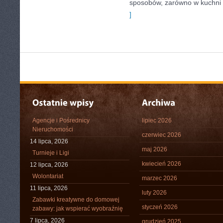
sposobów, zarówno w kuchni t
]
Agencje i Pośrednicy
lipiec 2026
Nieruchomości
czerwiec 2026
14 lipca, 2026
maj 2026
Turnieje i Ligi
kwiecień 2026
12 lipca, 2026
Wolontariat
marzec 2026
11 lipca, 2026
luty 2026
Zabawki kreatywne do domowej
styczeń 2026
zabawy: jak wspierać wyobraźnię
7 lipca, 2026
grudzień 2025