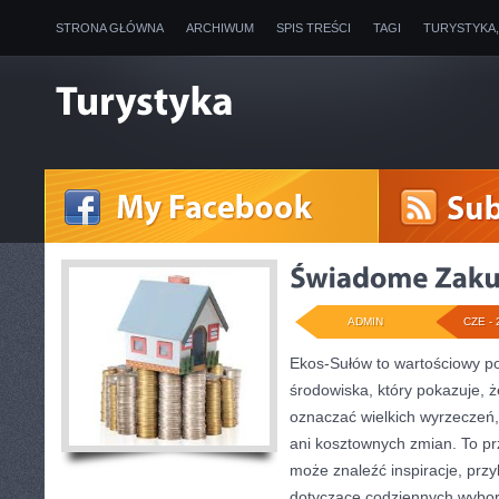
STRONA GŁÓWNA
ARCHIWUM
SPIS TREŚCI
TAGI
TURYSTYKA
ADMIN
CZE - 
Ekos-Sułów to wartościowy po
środowiska, który pokazuje, ż
oznaczać wielkich wyrzeczeń
ani kosztownych zmian. To prz
może znaleźć inspiracje, przy
dotyczące codziennych wybo