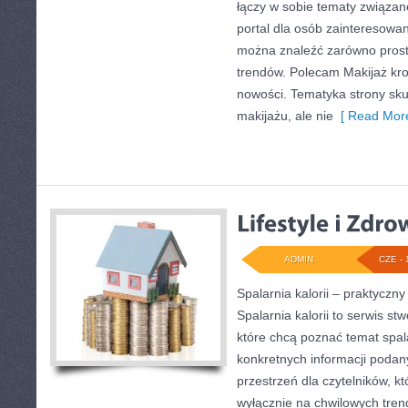
łączy w sobie tematy związan
portal dla osób zainteresowa
można znaleźć zarówno proste 
trendów. Polecam Makijaż krok
nowości. Tematyka strony sku
makijażu, ale nie
[ Read More
ADMIN
CZE - 
Spalarnia kalorii – praktycz
Spalarnia kalorii to serwis s
które chcą poznać temat spalan
konkretnych informacji podan
przestrzeń dla czytelników, kt
wyłącznie na chwilowych tren