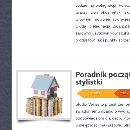
codzienną pielęgnacją. Polec
twarzy i Dermokosmetyki i sk
Głównym motywem strony jest
urodą i pielęgnacją. Bioarp2
zarówno użytkowników szuka
produktów, jak i punkty sprze
ADMIN
CZE - 
Studio Veriss to przestrzeń o
świadomemu dbaniu o wygląd
podpowiedziom dla osób, któr
umiejętności makijażowe. Stro