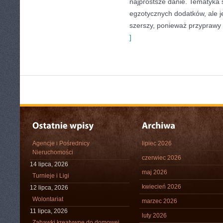
najprostsze danie. Tematyka 
egzotycznych dodatków, ale je
szerszy, ponieważ przyprawy
]
Agencje i Pośrednicy
lipiec 2026
Nieruchomości
czerwiec 2026
14 lipca, 2026
maj 2026
Turnieje i Ligi
kwiecień 2026
12 lipca, 2026
Wolontariat
marzec 2026
11 lipca, 2026
luty 2026
Zabawki kreatywne do domowej