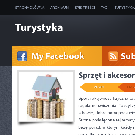
STRONA GŁÓWNA
ARCHIWUM
SPIS TREŚCI
TAGI
TURYSTYKA
ADMIN
LIP - 
Sport i aktywność fizyczna to 
regularne ćwiczenia. To styl 
zdrowie, dobre samopoczucie
Strona poświęcona tej temat
bazę porad, w którym każdy 
początkujący, jak i zaawans