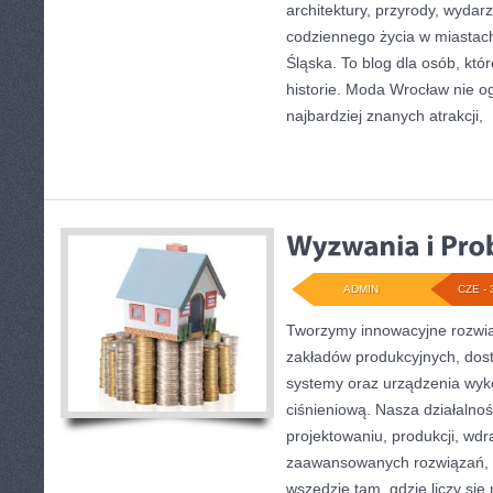
architektury, przyrody, wydarz
codziennego życia w miastac
Śląska. To blog dla osób, któ
historie. Moda Wrocław nie o
najbardziej znanych atrakcji,
[
ADMIN
CZE - 
Tworzymy innowacyjne rozwią
zakładów produkcyjnych, dos
systemy oraz urządzenia wyko
ciśnieniową. Nasza działalnoś
projektowaniu, produkcji, wdr
zaawansowanych rozwiązań, k
wszędzie tam, gdzie liczy si