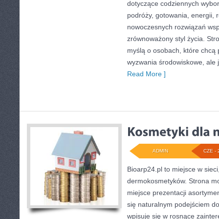
dotyczące codziennych wybo
podróży, gotowania, energii, r
nowoczesnych rozwiązań wspi
zrównoważony styl życia. Str
myślą o osobach, które chcą
wyzwania środowiskowe, ale j
Read More ]
ADMIN
CZE - 
Bioarp24.pl to miejsce w sieci
dermokosmetyków. Strona mo
miejsce prezentacji asortymen
się naturalnym podejściem do 
wpisuje się w rosnące zainte