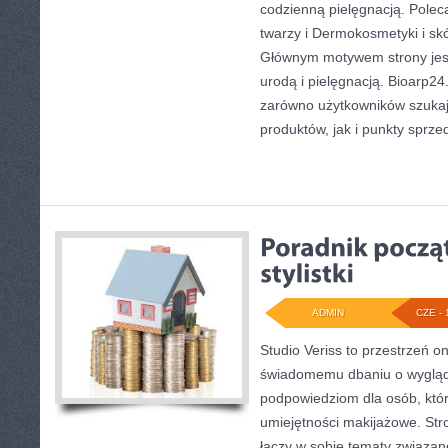
codzienną pielęgnacją. Polec
twarzy i Dermokosmetyki i sk
Głównym motywem strony jest
urodą i pielęgnacją. Bioarp2
zarówno użytkowników szuka
produktów, jak i punkty sprze
ADMIN
CZE - 
Studio Veriss to przestrzeń o
świadomemu dbaniu o wygląd
podpowiedziom dla osób, któr
umiejętności makijażowe. Stro
łączy w sobie tematy związan