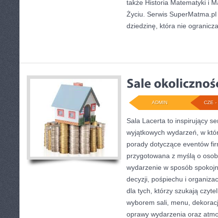
także Historia Matematyki i
Życiu. Serwis SuperMatma.pl
dziedzinę, która nie ogranicz
ADMIN
CZE - 
Sala Lacerta to inspirujący s
wyjątkowych wydarzeń, w któ
porady dotyczące eventów fi
przygotowana z myślą o osob
wydarzenie w sposób spokoj
decyzji, pośpiechu i organiza
dla tych, którzy szukają czyt
wyborem sali, menu, dekoracji
oprawy wydarzenia oraz atmo