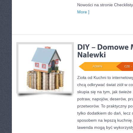
Nowości na stronie Checklisty
More ]
ADMIN
CZE - 
Zioła od Kuchni to internetow
chcą odkrywać świat ziół w c
skupia się na tym, jak śwież
potraw, napojów, deserów, p
przetworów. To praktyczny por
tylko dodatkiem do dań, lecz 
sposobem na lepszą kuchnię.
lawenda mogą być wykorzysty