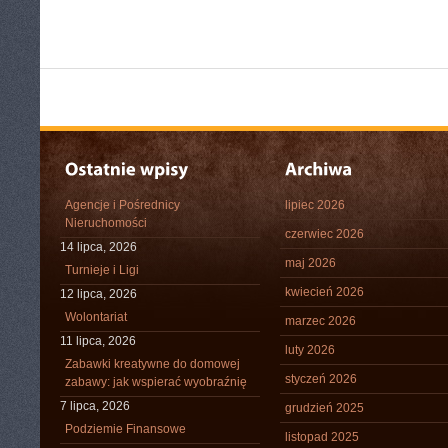
Agencje i Pośrednicy
lipiec 2026
Nieruchomości
czerwiec 2026
14 lipca, 2026
maj 2026
Turnieje i Ligi
kwiecień 2026
12 lipca, 2026
Wolontariat
marzec 2026
11 lipca, 2026
luty 2026
Zabawki kreatywne do domowej
styczeń 2026
zabawy: jak wspierać wyobraźnię
7 lipca, 2026
grudzień 2025
Podziemie Finansowe
listopad 2025