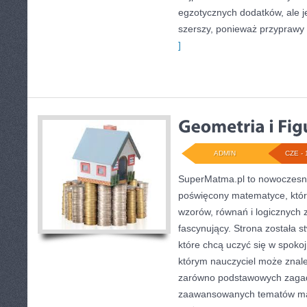
egzotycznych dodatków, ale je
szerszy, ponieważ przyprawy
]
ADMIN
CZE - 
SuperMatma.pl to nowoczesny
poświęcony matematyce, który
wzorów, równań i logicznych 
fascynujący. Strona została 
które chcą uczyć się w spoko
którym nauczyciel może znal
zarówno podstawowych zagadni
zaawansowanych tematów ma