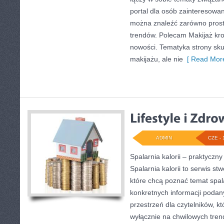
portal dla osób zainteresowa
można znaleźć zarówno proste 
trendów. Polecam Makijaż krok
nowości. Tematyka strony sku
makijażu, ale nie
[ Read More
ADMIN
CZE - 
Spalarnia kalorii – praktycz
Spalarnia kalorii to serwis s
które chcą poznać temat spalan
konkretnych informacji podan
przestrzeń dla czytelników, kt
wyłącznie na chwilowych tren