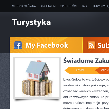
STRONA GŁÓWNA
ARCHIWUM
SPIS TREŚCI
TAGI
TURYSTYKA
ADMIN
CZE - 
Ekos-Sułów to wartościowy po
środowiska, który pokazuje, ż
oznaczać wielkich wyrzeczeń
ani kosztownych zmian. To prz
może znaleźć inspiracje, przy
dotyczące codziennych wybo