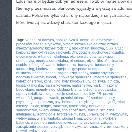
Edusimare.pl będzie dobrym adresem. To zbiór materiałów dla
Niemcy przez miasta, planować wyjazdy z większą świadomoś
sąsiada Polski nie tylko od strony najbardziej znanych atrakcji,
które tworzą prawdziwy charakter każdego miejsca.
CATEGORIES:
TURYSTYKA, PODRÓŻE
Tagi:
AI
,
analiza danych
,
analiza SWOT
,
antyki
,
automatyzacja
procesów
,
badania rynkowe
,
bitcoin
,
biznes ekologiczny
,
biznes
międzynarodowy
,
biznes rodzinny
,
blockchain
,
budowa
,
CSR
,
CSR
korporacyjny
,
cyfryzacja
,
człowiek
,
DIY
,
dotacje
,
duchowość
,
działka
,
e-commerce
,
e-handel
,
ekologia
,
ekonomia globalna
,
eksport
,
energetyka
,
energia odnawialna
,
ethereum
,
etyka
,
filozofia
,
finanse
osobiste
,
fotografowanie
,
fotowoltaika
,
franczyza
,
fundamenty
,
fundraising
,
fundusze europejskie
,
gospodarka odpadami
,
green
business
,
handel
,
handel zagraniczny
,
hobby
,
hobby artystyczne
,
hodowla zwierząt
,
import
,
innowacje społeczne
,
integracja społeczna
,
kolekcjonerstwo
,
konsulting
,
koty
,
kryptowaluty
,
logistyka lotnicza
,
logistyka morska
,
majsterkowanie
,
małżeństwo
,
marki
,
maszyny
budowlane
,
monety
,
ngo
,
obsługa klienta
,
ochrona środowiska
,
ogrody działkowe
,
organizacje społeczne
,
outlety
,
PR
,
prawo
własności
,
programowanie
,
przedsiębiorczość społeczna
,
psy
,
psychologia społeczna
,
psychoterapia
,
recykling
,
rekrutacja IT
,
relacje
międzyludzkie
,
religie
,
rolnictwo
,
rynek pracy
,
rysowanie
,
sadownictwo
,
sklepy online
,
społeczeństwo
,
startup
,
sztuczna
inteligencja
,
technologie
,
tworzenie muzyki
,
uprawa roślin
,
warzywnik
,
weterynaria
,
wiara
,
wiatraki
,
własna firma
,
wolontariat
,
work-life
balance
,
wspólnoty mieszkaniowe
,
zainteresowania
,
zakupy
,
zarządzanie czasem
,
zarządzanie kryzysowe
,
znaczki
,
zrównoważony
rozwój
,
związki
,
zwierzęta