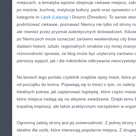
miejscach, a tematyka wpisów obejmuje ciekawe miejsca, zak
po mieście, kuchnię, instytucje kultury, parki oraz opowieści 
kategorie to
Lipsk (Leipzig)
i Drezno (Dresden). To serwis stwo
podróżować ciekawie, poznawać Niemcy nie tylko od strony n
ale również przez pryzmat autentycznych doświadczeń. Edusi
po Niemczech może oznaczać zarówno weekendowy city break
śladami historii, sztuki, regionalnych smaków czy mniej znanyc
różnorodność sprawia, że blog może być użyteczny zarówno d
pierwszy wyjazd, jak i dla miłośników odkrywania nieoczywisty
Na łamach tego portalu czytelnik znajdzie opisy miast, któr
od początku do końca. Pojawiają się tu treści o tym, co należ
lokalnych potraw, jak zaplanować logistykę, które części mias
które miejsca nadają się na aktywne zwiedzanie. Dzięki temu E
kopalnią inspiracji, ale także praktycznym narzędziem w organ
Ogromną zaletą strony jest jej uniwersalność. Z jednej strony
idealne dla osób, które interesują popularne miejsca. Z drugiej