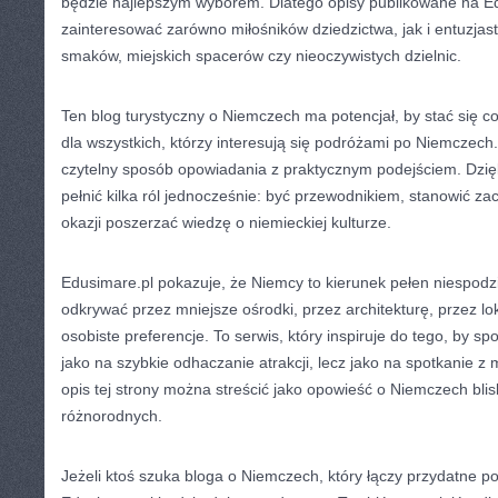
będzie najlepszym wyborem. Dlatego opisy publikowane na E
zainteresować zarówno miłośników dziedzictwa, jak i entuzjast
smaków, miejskich spacerów czy nieoczywistych dzielnic.
Ten blog turystyczny o Niemczech ma potencjał, by stać się c
dla wszystkich, którzy interesują się podróżami po Niemczech. 
czytelny sposób opowiadania z praktycznym podejściem. Dzi
pełnić kilka ról jednocześnie: być przewodnikiem, stanowić za
okazji poszerzać wiedzę o niemieckiej kulturze.
Edusimare.pl pokazuje, że Niemcy to kierunek pełen niespodz
odkrywać przez mniejsze ośrodki, przez architekturę, przez lok
osobiste preferencje. To serwis, który inspiruje do tego, by sp
jako na szybkie odhaczanie atrakcji, lecz jako na spotkanie z
opis tej strony można streścić jako opowieść o Niemczech blis
różnorodnych.
Jeżeli ktoś szuka bloga o Niemczech, który łączy przydatne p