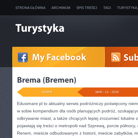
STRONA GŁÓWNA
ARCHIWUM
SPIS TREŚCI
TAGI
TURYSTYKA
ADMIN
MAR - 12 - 2026
Edusimare.pl to aktualny serwis podróżniczy poświęcony niem
w sobie kompendium dla osób planujących podróż, szukając
odkrywanie miast, a także chcących lepiej zrozumieć lokalne 
pojawiają się treści o metropolii nad Szprewą, porcie północy
Renem, mieście odbudowanym z historii, mieście zabytków, mi