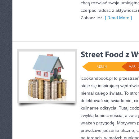
chcą rozwijać swoje umiejętn
czerpać radość z aktywności 
Zobacz też
[ Read More ]
ADMIN
MAR - 
icookandbook.pl to przestrzeń
staje się inspirującą wędrów
niemal całego świata. To stro
delektować się świadomie, cie
kulinarne odkrycia. Tutaj cod
zwykłą koniecznością, a zac
wrażeń przygodę. Motywem p
prawdziwe jedzenie uliczne, cz
na targach, w małych punkta