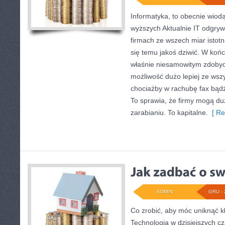
Informatyka, to obecnie wiod
wyższych Aktualnie IT odgry
firmach ze wszech miar istot
się temu jakoś dziwić. W końcu
właśnie niesamowitym zdoby
możliwość dużo lepiej ze wsz
chociażby w rachubę fax bądź
To sprawia, że firmy mogą duż
zarabianiu. To kapitalne.
[ Re
ADMIN
GRU - 
Co zrobić, aby móc uniknąć 
Technologia w dzisiejszych cz