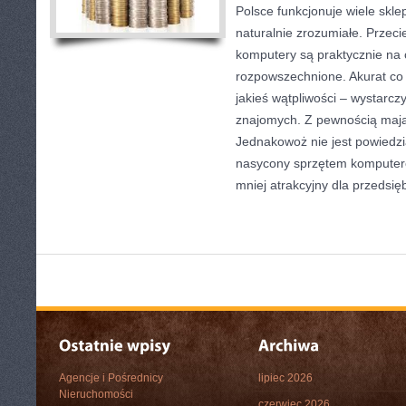
Polsce funkcjonuje wiele skl
naturalnie zrozumiałe. Przeci
komputery są praktycznie na 
rozpowszechnione. Akurat co
jakieś wątpliwości – wystarc
znajomych. Z pewnością mają
Jednakowoż nie jest powiedzia
nasycony sprzętem komputer
mniej atrakcyjny dla przedsię
Agencje i Pośrednicy
lipiec 2026
Nieruchomości
czerwiec 2026