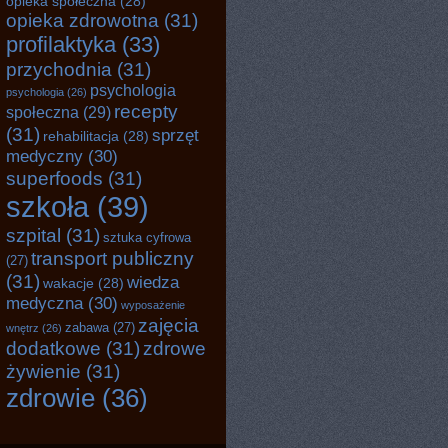
opieka społeczna
(28)
opieka zdrowotna
(31)
profilaktyka
(33)
przychodnia
(31)
psychologia
psychologia
(26)
recepty
społeczna
(29)
(31)
sprzęt
rehabilitacja
(28)
medyczny
(30)
superfoods
(31)
szkoła
(39)
szpital
(31)
sztuka cyfrowa
transport publiczny
(27)
(31)
wiedza
wakacje
(28)
medyczna
(30)
wyposażenie
zajęcia
zabawa
(27)
wnętrz
(26)
dodatkowe
(31)
zdrowe
żywienie
(31)
zdrowie
(36)