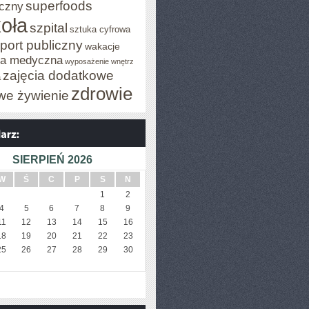
superfoods
czny
oła
szpital
sztuka cyfrowa
port publiczny
wakacje
za medyczna
wyposażenie wnętrz
zajęcia dodatkowe
a
zdrowie
we żywienie
SIERPIEŃ 2026
W
Ś
C
P
S
N
1
2
4
5
6
7
8
9
11
12
13
14
15
16
18
19
20
21
22
23
25
26
27
28
29
30