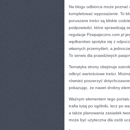
Na blogu odbiorca może poznać ró
kompletować wyposażenie. To blo
poruszane treści są bliskie codzi
podpowiedzi, które sprawdzają s
regulacje Pzwpajeczno.com.pl jes
wędkarstwo spotyka się z odpocz
własnych przemyśleń, a jednocze
To serwis dla prawdziwych pasjon
Tematyka strony obejmuje szerok
odkryć wartościowe treści. Można
również poszerzyć dotychczasow
pokazując, że nawet drobny ele
Ważnym elementem tego portalu j
trafia tutaj po ogólniki, lecz po
a także planowania zasiadek twor
może być użyteczna dla osób ucz