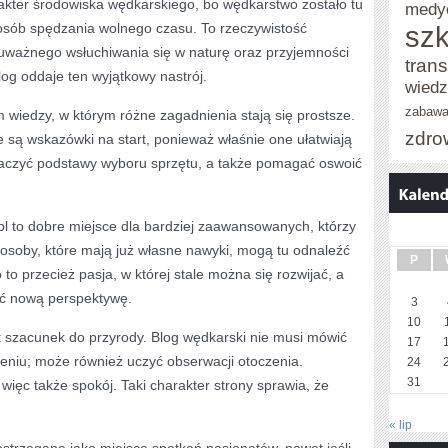
kter środowiska wędkarskiego, bo wędkarstwo zostało tu
medy
posób spędzania wolnego czasu. To rzeczywistość
szk
ważnego wsłuchiwania się w naturę oraz przyjemności
trans
log oddaje ten wyjątkowy nastrój.
wied
zabaw
wiedzy, w którym różne zagadnienia stają się prostsze.
zdro
 są wskazówki na start, ponieważ właśnie one ułatwiają
maczyć podstawy wyboru sprzętu, a także pomagać oswoić
 to dobre miejsce dla bardziej zaawansowanych, którzy
 osoby, które mają już własne nawyki, mogą tu odnaleźć
P
o przecież pasja, w której stale można się rozwijać, a
ć nową perspektywę.
3
10
t szacunek do przyrody. Blog wędkarski nie musi mówić
17
eniu; może również uczyć obserwacji otoczenia.
24
31
więc także spokój. Taki charakter strony sprawia, że
« lip