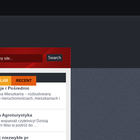
ULAR
RECENT
je i Pośrednic
ka Mieszkania – rozbudowany
o nieruchomościach, mieszkaniach i
a Agroturystyka
 wspaniali czytelnicy! Dzisiaj
 ‍Was w podróż‌ do ...
 niezwykłe pr