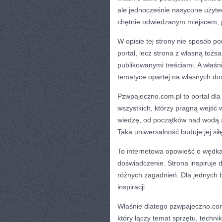
ale jednocześnie nasycone użyte
chętnie odwiedzanym miejscem, 
W opisie tej strony nie sposób p
portal, lecz strona z własną tożs
publikowanymi treściami. A właśn
tematyce opartej na własnych do
Pzwpajeczno.com.pl to portal dla 
wszystkich, którzy pragną wejść 
wiedzę, od początków nad wodą a
Taka uniwersalność buduje jej si
To internetowa opowieść o wędkar
doświadczenie. Strona inspiruje 
różnych zagadnień. Dla jednych
inspiracji.
Właśnie dlatego pzwpajeczno.com
który łączy temat sprzętu, techni