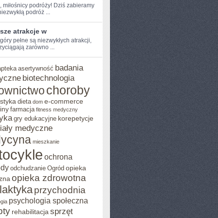
, miłośnicy podróży!‌ Dziś ⁤zabieramy
niezwykłą podróż ...
sze atrakcje w
góry ‌pełne⁣ są niezwykłych⁢ atrakcji,
zyciągają zarówno ...
badania
apteka
asertywność
yczne
biotechnologia
choroby
ownictwo
styka
e-commerce
dieta
dom
iny
farmacja
fitness medyczny
yka
korepetycje
gry edukacyjne
iały medyczne
ycyna
mieszkanie
tocykle
ochrona
ody
opieka
odchudzanie
Ogród
opieka zdrowotna
zna
ilaktyka
przychodnia
psychologia społeczna
gia
pty
sprzęt
rehabilitacja