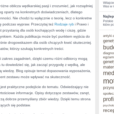
Witajcie
żne oblicza wędkarskiej pasji i zrozumieć, jak rozsądniej
​Was w 
g oparty na konkretnych doświadczeniach, dlatego
Najlep
enności. Nie chodzi tu wyłącznie o teorię, lecz o konkretne
Polskie 
ię podczas wypraw. Przeczytaj też
Rodzaje ryb
i Prawo i
które pr
t przystanią dla osób kochających wodę i ciszę, gdzie
antyki
ynkiem. Każda publikacja może być punktem wyjścia do
genet
śnie drogowskazem dla osób chcących łowić skuteczniej.
bud
atów, którzy szukają konkretnych treści.
diagno
egzam
i zakres zagadnień, dzięki czemu różni odbiorcy mogą
genet
 tu dowiedzieć się, jak zacząć przygodę z wędką, ale
mater
ą wiedzę. Blog opisuje temat dopasowania wyposażenia,
med
ment zestawu może wpływać na skuteczność.
mo
est praktyczne podejście do tematu. Odwiedzający nie
przyr
 wartościowe informacje. Opisy dotyczące zestawów, zanęt,
społec
prof
zą dobrze przemyślany zbiór wiedzy. Dzięki temu strona
ących się podstaw.
psycholo
rece