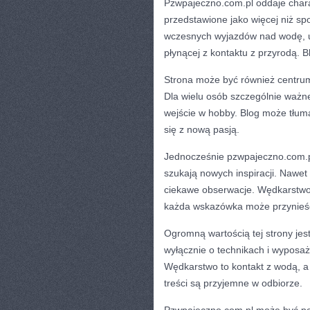
Pzwpajeczno.com.pl oddaje chara
przedstawione jako więcej niż s
wczesnych wyjazdów nad wodę, u
płynącej z kontaktu z przyrodą. B
Strona może być również centrum 
Dla wielu osób szczególnie ważne
wejście w hobby. Blog może tłu
się z nową pasją.
Jednocześnie pzwpajeczno.com.pl
szukają nowych inspiracji. Nawet
ciekawe obserwacje. Wędkarstwo t
każda wskazówka może przynieś
Ogromną wartością tej strony jes
wyłącznie o technikach i wyposaż
Wędkarstwo to kontakt z wodą, a 
treści są przyjemne w odbiorze.