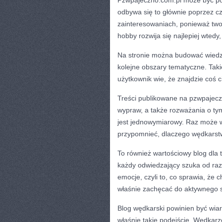
Pzwpajeczno.com.pl może być pos
odbywa się to głównie poprzez c
zainteresowaniach, ponieważ two
hobby rozwija się najlepiej wtedy
Na stronie można budować wiedzę
kolejne obszary tematyczne. Tak
użytkownik wie, że znajdzie coś 
Treści publikowane na pzwpajecz
wypraw, a także rozważania o ty
jest jednowymiarowy. Raz może 
przypomnieć, dlaczego wędkarstwo
To również wartościowy blog dla 
każdy odwiedzający szuka od ra
emocje, czyli to, co sprawia, że
właśnie zachęcać do aktywnego 
Blog wędkarski powinien być wia
właśnie takie podejście. Wędkarze