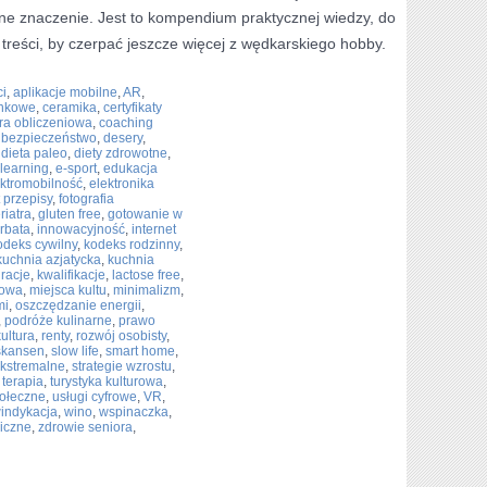
lne znaczenie. Jest to kompendium praktycznej wiedzy, do
 treści, by czerpać jeszcze więcej z wędkarskiego hobby.
ci
,
aplikacje mobilne
,
AR
,
unkowe
,
ceramika
,
certyfikaty
a obliczeniowa
,
coaching
 bezpieczeństwo
,
desery
,
,
dieta paleo
,
diety zdrowotne
,
-learning
,
e-sport
,
edukacja
ektromobilność
,
elektronika
it przepisy
,
fotografia
riatra
,
gluten free
,
gotowanie w
rbata
,
innowacyjność
,
internet
odeks cywilny
,
kodeks rodzinny
,
kuchnia azjatycka
,
kuchnia
iracje
,
kwalifikacje
,
lactose free
,
towa
,
miejsca kultu
,
minimalizm
,
mi
,
oszczędzanie energii
,
,
podróże kulinarne
,
prawo
kultura
,
renty
,
rozwój osobisty
,
skansen
,
slow life
,
smart home
,
ekstremalne
,
strategie wzrostu
,
,
terapia
,
turystyka kulturowa
,
ołeczne
,
usługi cyfrowe
,
VR
,
indykacja
,
wino
,
wspinaczka
,
iczne
,
zdrowie seniora
,