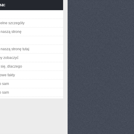
ełne szczegóły
naszą stronę
naszą stronę tutaj
by zobaczyć
się, dlaczego
owe fakty
o sam
o sam