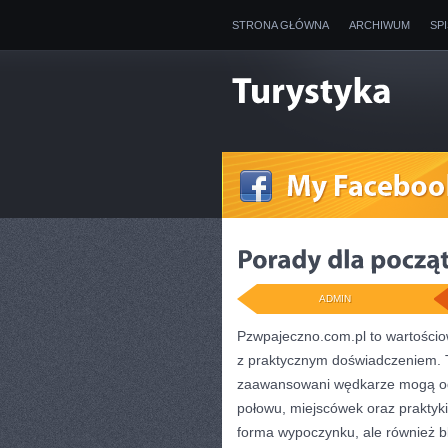
STRONA GŁÓWNA
ARCHIWUM
SP
ADMIN
Pzwpajeczno.com.pl to wartościow
z praktycznym doświadczeniem. T
zaawansowani wędkarze mogą od
połowu, miejscówek oraz praktyki
forma wypoczynku, ale również bli