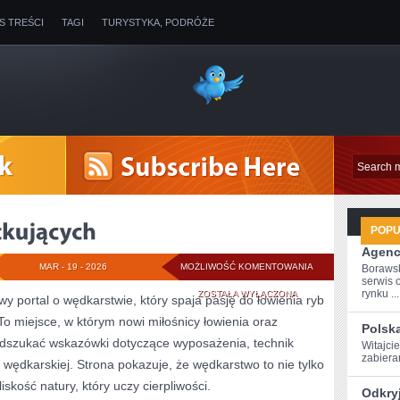
IS TREŚCI
TAGI
TURYSTYKA, PODRÓŻE
POP
Agenc
PORADY
MAR - 19 - 2026
MOŻLIWOŚĆ KOMENTOWANIA
Boraws
serwis 
DLA
rynku ...
ZOSTAŁA WYŁĄCZONA
y portal o wędkarstwie, który spaja pasję do łowienia ryb
o miejsce, w którym nowi miłośnicy łowienia oraz
POCZĄTKUJĄCYCH
Polsk
szukać wskazówki dotyczące wyposażenia, technik
Witajcie
zabieram
 wędkarskiej. Strona pokazuje, że wędkarstwo to nie tylko
skość natury, który uczy cierpliwości.
Odkryj