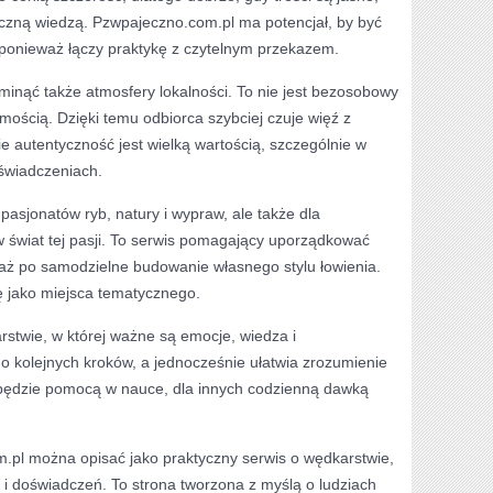
czną wiedzą. Pzwpajeczno.com.pl ma potencjał, by być
ponieważ łączy praktykę z czytelnym przekazem.
ominąć także atmosfery lokalności. To nie jest bezosobowy
amością. Dzięki temu odbiorca szybciej czuje więź z
ie autentyczność jest wielką wartością, szczególnie w
świadczeniach.
pasjonatów ryb, natury i wypraw, ale także dla
w świat tej pasji. To serwis pomagający uporządkować
ż po samodzielne budowanie własnego stylu łowienia.
łę jako miejsca tematycznego.
stwie, w której ważne są emocje, wiedza i
do kolejnych kroków, a jednocześnie ułatwia zrozumienie
 będzie pomocą w nauce, dla innych codzienną dawką
.pl można opisać jako praktyczny serwis o wędkarstwie,
k i doświadczeń. To strona tworzona z myślą o ludziach