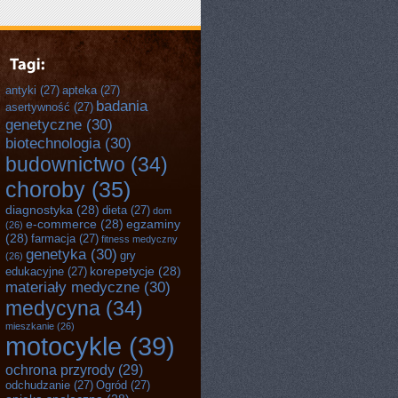
antyki
(27)
apteka
(27)
badania
asertywność
(27)
genetyczne
(30)
biotechnologia
(30)
budownictwo
(34)
choroby
(35)
diagnostyka
(28)
dieta
(27)
dom
e-commerce
(28)
egzaminy
(26)
(28)
farmacja
(27)
fitness medyczny
genetyka
(30)
gry
(26)
korepetycje
(28)
edukacyjne
(27)
materiały medyczne
(30)
medycyna
(34)
mieszkanie
(26)
motocykle
(39)
ochrona przyrody
(29)
odchudzanie
(27)
Ogród
(27)