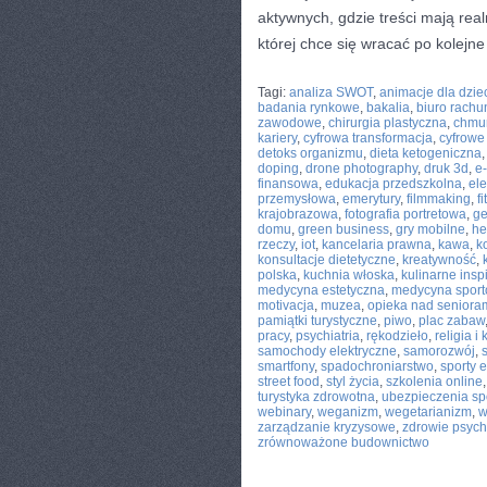
aktywnych, gdzie treści mają rea
której chce się wracać po kolejne
CATEGORIES:
TURYSTYKA, PODRÓŻE
Tagi:
analiza SWOT
,
animacje dla dzie
badania rynkowe
,
bakalia
,
biuro rach
zawodowe
,
chirurgia plastyczna
,
chmur
kariery
,
cyfrowa transformacja
,
cyfrowe
detoks organizmu
,
dieta ketogeniczna
doping
,
drone photography
,
druk 3d
,
e
finansowa
,
edukacja przedszkolna
,
el
przemysłowa
,
emerytury
,
filmmaking
,
f
krajobrazowa
,
fotografia portretowa
,
ge
domu
,
green business
,
gry mobilne
,
he
rzeczy
,
iot
,
kancelaria prawna
,
kawa
,
k
konsultacje dietetyczne
,
kreatywność
,
polska
,
kuchnia włoska
,
kulinarne insp
medycyna estetyczna
,
medycyna spor
motivacja
,
muzea
,
opieka nad seniora
pamiątki turystyczne
,
piwo
,
plac zabaw
pracy
,
psychiatria
,
rękodzieło
,
religia i 
samochody elektryczne
,
samorozwój
,
smartfony
,
spadochroniarstwo
,
sporty 
street food
,
styl życia
,
szkolenia online
turystyka zdrowotna
,
ubezpieczenia sp
webinary
,
weganizm
,
wegetarianizm
,
w
zarządzanie kryzysowe
,
zdrowie psych
zrównoważone budownictwo