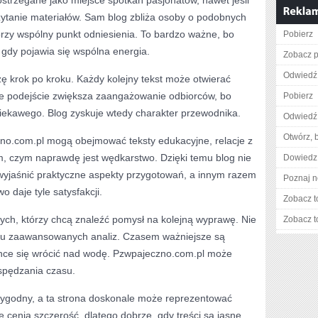
trzegane jako miejsce spotkań pasjonatów, nawet jeśli
zytanie materiałów. Sam blog zbliża osoby o podobnych
rzy wspólny punkt odniesienia. To bardzo ważne, bo
Pobierz
, gdy pojawia się wspólna energia.
Zobacz p
Odwiedź 
 krok po kroku. Każdy kolejny tekst może otwierać
ie podejście zwiększa zaangażowanie odbiorców, bo
Pobierz
ciekawego. Blog zyskuje wtedy charakter przewodnika.
Odwiedź 
Otwórz, 
no.com.pl mogą obejmować teksty edukacyjne, relacje z
m, czym naprawdę jest wędkarstwo. Dzięki temu blog nie
Dowiedz 
wyjaśnić praktyczne aspekty przygotowań, a innym razem
Poznaj n
 daje tyle satysfakcji.
Zobacz t
tych, którzy chcą znaleźć pomysł na kolejną wyprawę. Nie
Zobacz t
zu zaawansowanych analiz. Czasem ważniejsze są
 chce się wrócić nad wodę. Pzwpajeczno.com.pl może
spędzania czasu.
rygodny, a ta strona doskonale może reprezentować
 cenią szczerość, dlatego dobrze, gdy treści są jasne,