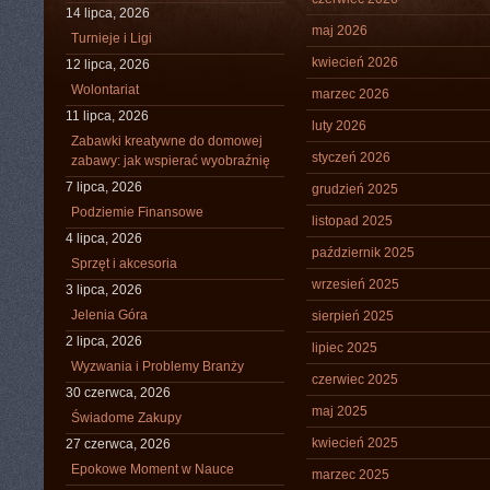
14 lipca, 2026
maj 2026
Turnieje i Ligi
kwiecień 2026
12 lipca, 2026
Wolontariat
marzec 2026
11 lipca, 2026
luty 2026
Zabawki kreatywne do domowej
styczeń 2026
zabawy: jak wspierać wyobraźnię
7 lipca, 2026
grudzień 2025
Podziemie Finansowe
listopad 2025
4 lipca, 2026
październik 2025
Sprzęt i akcesoria
wrzesień 2025
3 lipca, 2026
Jelenia Góra
sierpień 2025
2 lipca, 2026
lipiec 2025
Wyzwania i Problemy Branży
czerwiec 2025
30 czerwca, 2026
maj 2025
Świadome Zakupy
kwiecień 2025
27 czerwca, 2026
Epokowe Moment w Nauce
marzec 2025