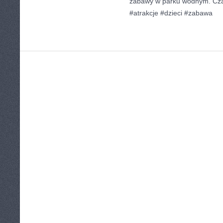
zabawy w parku wodnym. Cza
#atrakcje #dzieci #zabawa