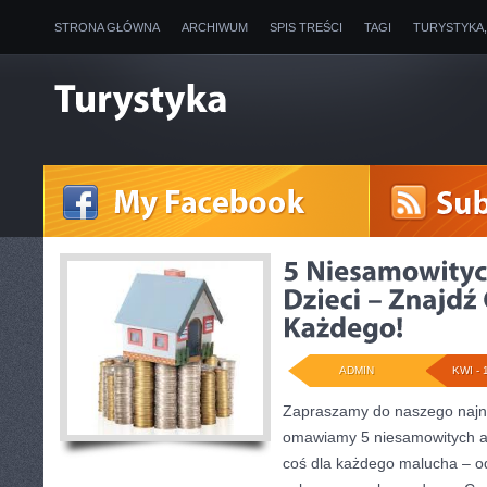
STRONA GŁÓWNA
ARCHIWUM
SPIS TREŚCI
TAGI
TURYSTYKA
ADMIN
KWI - 
Zapraszamy do naszego najno
omawiamy 5 niesamowitych atr
coś dla każdego malucha – o