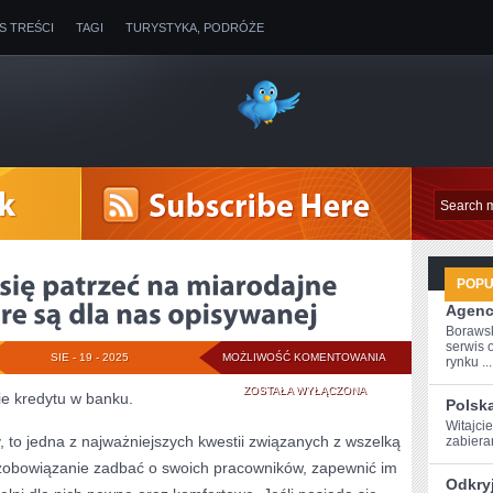
IS TREŚCI
TAGI
TURYSTYKA, PODRÓŻE
POP
Agenc
Boraws
serwis 
POPRAWNIE
SIE - 19 - 2025
MOŻLIWOŚĆ KOMENTOWANIA
rynku ...
STARAĆ
ZOSTAŁA WYŁĄCZONA
ie kredytu w banku.
Polsk
SIĘ
Witajcie
 to jedna z najważniejszych kwestii związanych z wszelką
zabieram
PATRZEĆ
obowiązanie zadbać o swoich pracowników, zapewnić im
Odkryj
NA