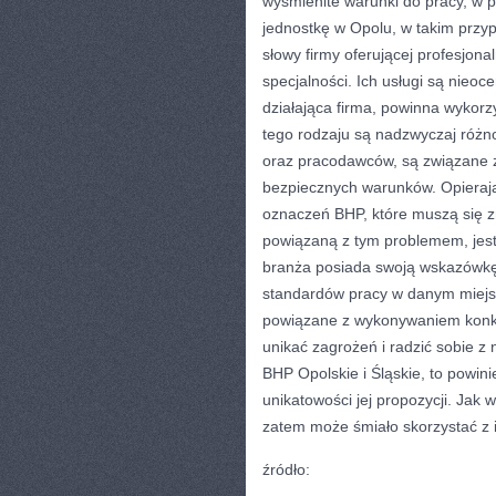
wyśmienite warunki do pracy, w p
jednostkę w Opolu, w takim przy
słowy firmy oferującej profesjon
specjalności. Ich usługi są nie
działająca firma, powinna wykorz
tego rodzaju są nadzwyczaj różno
oraz pracodawców, są związane 
bezpiecznych warunków. Opierają
oznaczeń BHP, które muszą się 
powiązaną z tym problemem, jest t
branża posiada swoją wskazówkę
standardów pracy w danym miejs
powiązane z wykonywaniem konkr
unikać zagrożeń i radzić sobie z 
BHP Opolskie i Śląskie, to powini
unikatowości jej propozycji. Jak w
zatem może śmiało skorzystać z 
źródło: