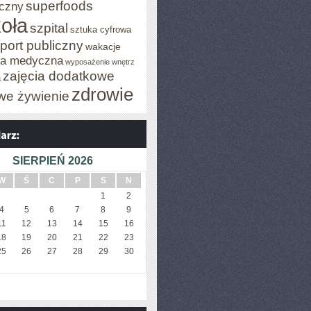
superfoods
czny
oła
szpital
sztuka cyfrowa
port publiczny
wakacje
za medyczna
wyposażenie wnętrz
zajęcia dodatkowe
a
zdrowie
we żywienie
SIERPIEŃ 2026
W
Ś
C
P
S
N
1
2
4
5
6
7
8
9
11
12
13
14
15
16
18
19
20
21
22
23
25
26
27
28
29
30