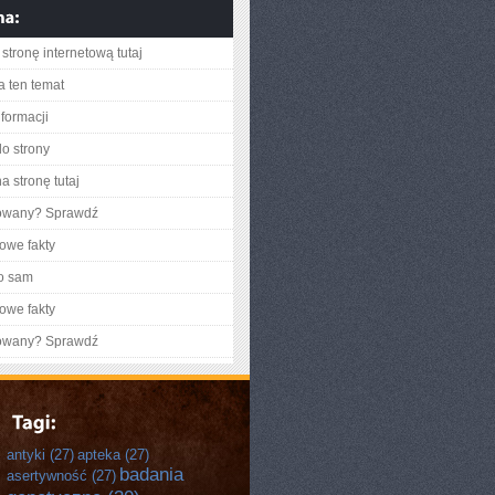
stronę internetową tutaj
a ten temat
nformacji
do strony
a stronę tutaj
gowany? Sprawdź
owe fakty
o sam
owe fakty
gowany? Sprawdź
antyki
(27)
apteka
(27)
badania
asertywność
(27)