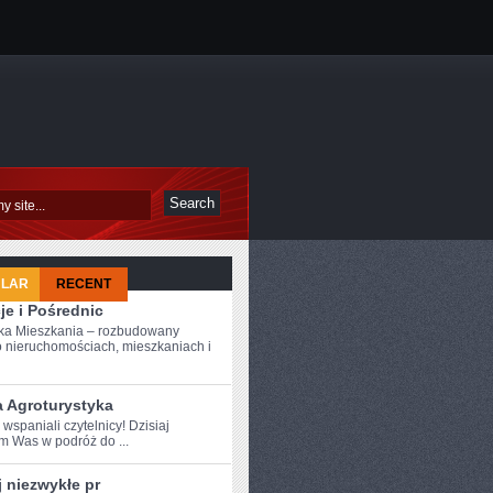
ULAR
RECENT
je i Pośrednic
ka Mieszkania – rozbudowany
o nieruchomościach, mieszkaniach i
a Agroturystyka
 wspaniali czytelnicy! Dzisiaj
 ‍Was w podróż‌ do ...
 niezwykłe pr