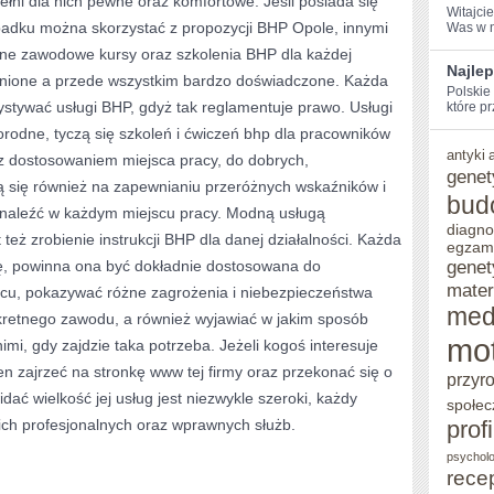
ełni dla nich pewne oraz komfortowe. Jeśli posiada się
Witajcie
padku można skorzystać z propozycji BHP Opole, innymi
​Was w 
MIARODAJNE
alne zawodowe kursy oraz szkolenia BHP dla każdej
ZAPOŻYCZENIA,
Najlep
ocenione a przede wszystkim bardzo doświadczone. Każda
Polskie 
KTÓRE
ystywać usługi BHP, gdyż tak reglamentuje prawo. Usługi
które pr
SĄ
rodne, tyczą się szkoleń i ćwiczeń bhp dla pracowników
antyki
z dostosowaniem miejsca pracy, do dobrych,
DLA
genet
 się również na zapewnianiu przeróżnych wskaźników i
NAS
bud
znaleźć w każdym miejscu pracy. Modną usługą
OPISYWANEJ
diagno
eż zrobienie instrukcji BHP dla danej działalności. Każda
egzam
genet
, powinna ona być dokładnie dostosowana do
mater
cu, pokazywać różne zagrożenia i niebezpieczeństwa
med
etnego zawodu, a również wyjawiać w jakim sposób
mo
nimi, gdy zajdzie taka potrzeba. Jeżeli kogoś interesuje
en zajrzeć na stronkę www tej firmy oraz przekonać się o
przyr
idać wielkość jej usług jest niezwykle szeroki, każdy
społec
ich profesjonalnych oraz wprawnych służb.
prof
psycholo
rece