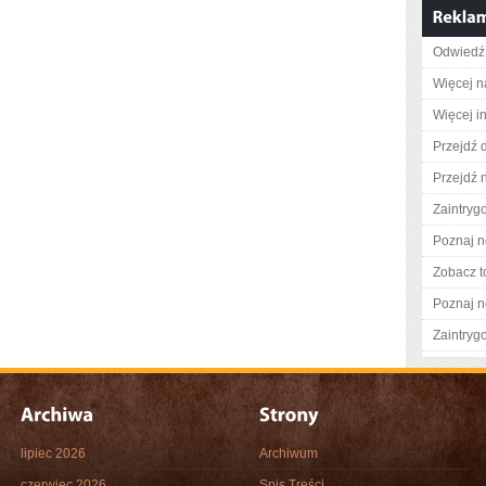
Odwiedź 
Więcej n
Więcej i
Przejdź 
Przejdź n
Zaintry
Poznaj n
Zobacz t
Poznaj n
Zaintry
lipiec 2026
Archiwum
czerwiec 2026
Spis Treści