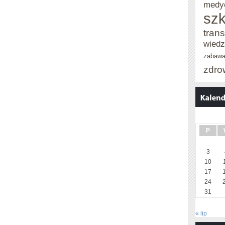
medy
szk
trans
wied
zabaw
zdro
P
3
10
17
24
31
« lip