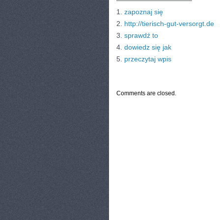
———————————
1.
zapoznaj się
2.
http://tierisch-gut-versorgt.de
3.
sprawdź to
4.
dowiedz się jak
5.
przeczytaj wpis
CATEGORIES:
TURYSTYKA, PODRÓŻE
Comments are closed.