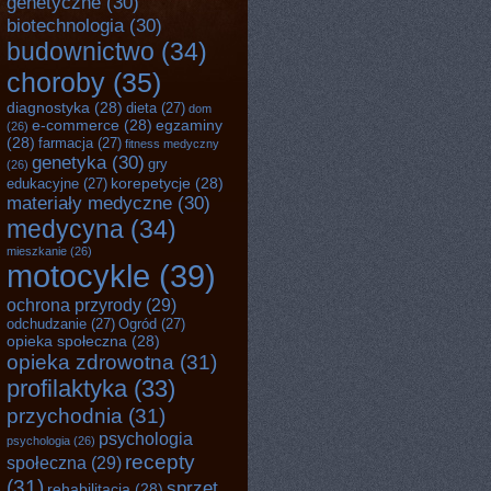
genetyczne
(30)
biotechnologia
(30)
budownictwo
(34)
choroby
(35)
diagnostyka
(28)
dieta
(27)
dom
e-commerce
(28)
egzaminy
(26)
(28)
farmacja
(27)
fitness medyczny
genetyka
(30)
gry
(26)
korepetycje
(28)
edukacyjne
(27)
materiały medyczne
(30)
medycyna
(34)
mieszkanie
(26)
motocykle
(39)
ochrona przyrody
(29)
odchudzanie
(27)
Ogród
(27)
opieka społeczna
(28)
opieka zdrowotna
(31)
profilaktyka
(33)
przychodnia
(31)
psychologia
psychologia
(26)
recepty
społeczna
(29)
(31)
sprzęt
rehabilitacja
(28)