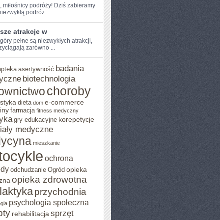
, miłośnicy podróży!‌ Dziś ⁤zabieramy
niezwykłą podróż ...
sze atrakcje w
góry ‌pełne⁣ są niezwykłych⁢ atrakcji,
zyciągają zarówno ...
badania
apteka
asertywność
yczne
biotechnologia
choroby
ownictwo
styka
e-commerce
dieta
dom
iny
farmacja
fitness medyczny
yka
korepetycje
gry edukacyjne
iały medyczne
ycyna
mieszkanie
tocykle
ochrona
ody
opieka
odchudzanie
Ogród
opieka zdrowotna
zna
ilaktyka
przychodnia
psychologia społeczna
gia
pty
sprzęt
rehabilitacja