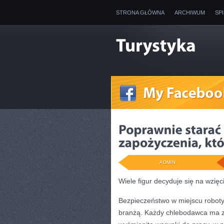
STRONA GŁÓWNA
ARCHIWUM
SP
ADMIN
Wiele figur decyduje się na wzięc
Bezpieczeństwo w miejscu roboty,
branżą. Każdy chlebodawca ma z