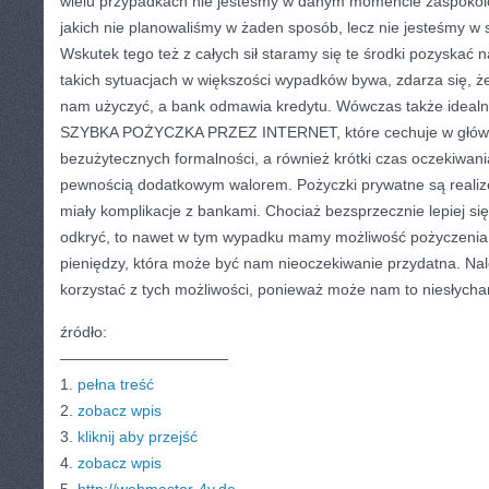
wielu przypadkach nie jesteśmy w danym momencie zaspokoić.
jakich nie planowaliśmy w żaden sposób, lecz nie jesteśmy w 
Wskutek tego też z całych sił staramy się te środki pozyskać 
takich sytuacjach w większości wypadków bywa, zdarza się, że
nam użyczyć, a bank odmawia kredytu. Wówczas także idealną
SZYBKA POŻYCZKA PRZEZ INTERNET, które cechuje w główn
bezużytecznych formalności, a również krótki czas oczekiwania
pewnością dodatkowym walorem. Pożyczki prywatne są realiz
miały komplikacje z bankami. Chociaż bezsprzecznie lepiej się
odkryć, to nawet w tym wypadku mamy możliwość pożyczenia 
pieniędzy, która może być nam nieoczekiwanie przydatna. Na
korzystać z tych możliwości, ponieważ może nam to niesłych
źródło:
———————————
1.
pełna treść
2.
zobacz wpis
3.
kliknij aby przejść
4.
zobacz wpis