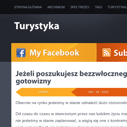
STRONA GŁÓWNA
ARCHIWUM
SPIS TREŚCI
TAGI
TURYSTYKA
ADMIN
SIE - 29 - 2025
Obecnie na rynku jesteśmy w stanie odnaleźć dużo różnorod
Od czasu do czasu w stworzonym przez nas ludzkim życiu mają
nie jesteśmy w stanie zaplanować, a wiążą się one z konkret