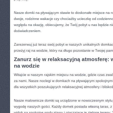
Nasze domki na pływającym stawie to doskonałe miejsce na
dwoje, rodzinne ‌wakacje czy chociażby ucieczkę od codzienn
względu na okazję, obiecujemy, że Twój pobyt u nas będzie
doświadczeniem.
Zarezerwuj⁢ już teraz swój pobyt w naszych unikalnych domka
przeżyj‍ raj na wodzie, który na długo pozostanie w Twojej pam
Zanurz się w relaksacyjną atmosferę: 
na wodzie
Witajcie ​w naszym rajskim miejscu na wodzie,‍ gdzie czas zwal
za nami. Nasze noclegi w domkach na‌ pływającym spokojnym 
dla wszystkich poszukujących relaksacyjnej ‍atmosfery i bliskoś
Nasze malownicze⁤ domki są urządzone w nowoczesnym stylu, z
wygodę naszych gości. Każdy domek posiada własną taras, ⁢z 
widok na spokojne wody stawu i otaczające je zielone tereny. 