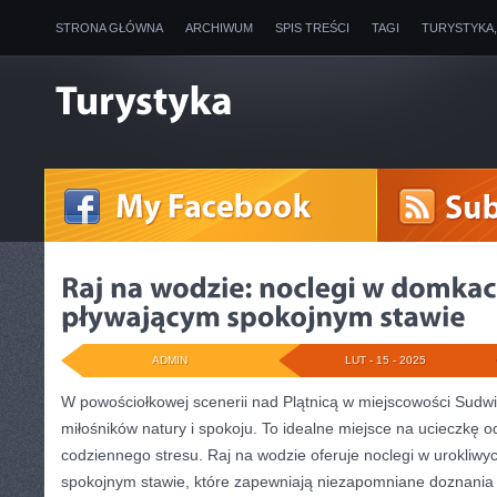
STRONA GŁÓWNA
ARCHIWUM
SPIS TREŚCI
TAGI
TURYSTYKA
ADMIN
LUT - 15 - 2025
W powościołkowej scenerii nad ⁤Plątnicą w miejscowości Sudwity
miłośników natury i spokoju.‌ To idealne miejsce na ucieczkę od
codziennego stresu. Raj na wodzie oferuje noclegi⁢ w urokliw
spokojnym stawie, które zapewniają niezapomniane doznania b