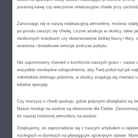
poranną kawę czy wieczorne relaksacyjne‌ chwile przy zachodz
Zanurzając się w naszą⁣ relaksacyjną ​atmosferę, możesz odpły
po prostu cieszyć się chwilą. Liczne atrakcje w okolicy, takie j
okolicznych ścieżkach czy obserwowanie dzikiej fauny i flory
wrażenia i dodatkowe emocje podczas pobytu.
Nie zapominamy również o komforcie naszych gości – nasze
wszystkie niezbędne udogodnienia, aby⁢ Twój pobyt był jak najb
miłośników dobrego jedzenia, w​ okolicy znajdują się również 
⁤lokalne specjały.
Czy marzysz o chwili spokoju, gdzie jedynymi dźwiękami są ś
Nasze noclegi na wodzie ⁣są‌ stworzone dla Ciebie. Zarezerwuj 
do naszej rodzinnej ​atmosfery na wodzie.
Dziękujemy, że zapoznaliście się z naszym artykułem o rajski
noclegach⁤ w domkach na pływającym spokojnym stawie. Mam n