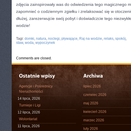
zdjęcia zainspirowały ⁣was do odwiedzenia tego magicznego m
zapomnieć o⁢ codziennym zgiełku i⁣ zrelaksować się w otoczeniu
dłużej, zarezerwujcie swój pobyt i doświadczcie tego niezwykłe
wodzie!
CATEGORIES:
TURYSTYKA, PODRÓŻE
Tagi:
domki
,
natura
,
noclegi
,
pływające
,
Raj na wodzie
,
relaks
,
spokój
,
staw
,
woda
,
wypoczynek
Comments are closed.
Agencje i Pośrednicy
lipiec 2026
Nieruchomości
czerwiec 2026
14 lipca, 2026
maj 2026
Turnieje i Ligi
kwiecień 2026
12 lipca, 2026
Wolontariat
marzec 2026
11 lipca, 2026
luty 2026