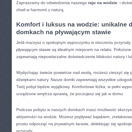
Zapraszamy do odwiedzenia naszego
raju na⁢ wodzie
‌ i doś
chwil w harmonii z naturą.
Komfort i luksus na wodzie: unikalne
domkach na pływającym stawie
Jeśli marzysz o spokojnym wypoczynku w⁤ otoczeniu przyrody,
pływającym stawie są idealnym miejscem na relaks. Położone ‍z⁢
zapewniają niepowtarzalne doświadczenie bliskości natury i⁢ 
Wydychając świeże⁤ powietrze nad wodą, możesz cieszyć się 
dźwiękami natury. Nasze domki zapewniają wszystkie udogodni
Twój pobyt⁢ będzie wyjątkowy. Komfortowe łóżka, w pełni wyp
urządzone wnętrza sprawią, że poczujesz się jak w domu.
Podczas pobytu w naszych domkach masz możliwość skorzyst
aktywności na wodzie. Możesz popływać kajakiem, zrelaksowa
prostu odpocząć na prywatnym tarasie, ⁢delektując się spokoj
przyrody.